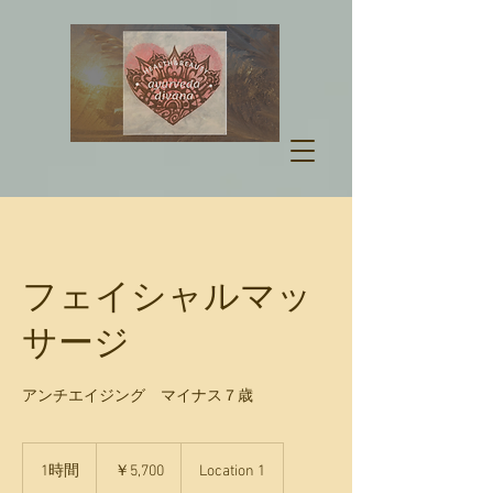
フェイシャルマッ
サージ
アンチエイジング マイナス７歳
5,700
円
1時間
1
￥5,700
Location 1
時