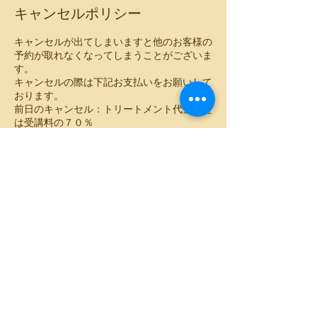
キャンセルポリシー
キャンセルが出てしまいますと他のお客様の
予約が取れなくなってしまうことがございま
す。
キャンセルの際は下記お支払いをお願いして
おります。
前日のキャンセル：トリートメント代金また
は受講料の７０％
当日のキャンセル：トリートメント代金また
は受講料の１００％
体調不良の当日キャンセルはお電話にてご相
談ください。
連絡先
日本、北海道札幌市中央区南８条西４丁目４
２２−４１